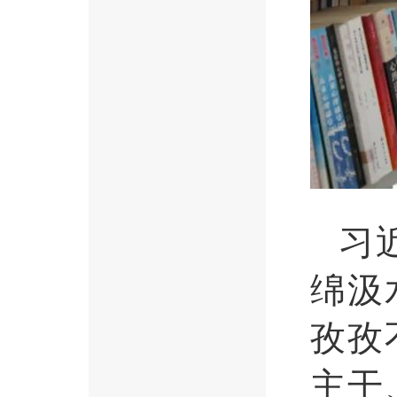
习
绵汲
孜孜
主干