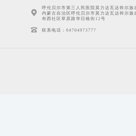
呼伦贝尔市第三人民医院莫力达瓦达斡尔族
内蒙古自治区呼伦贝尔市莫力达瓦达斡尔族
布西社区草原路华日格街12号
联系电话：04704973777