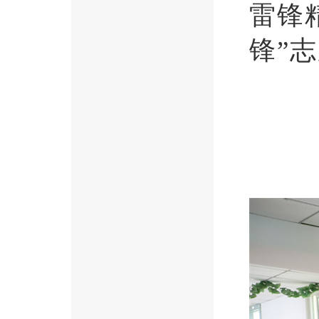
雷锋
锋”