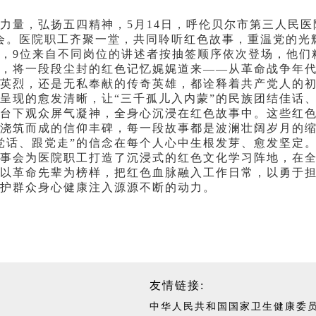
，弘扬五四精神，5月14日，呼伦贝尔市第三人民医院
会。医院职工齐聚一堂，共同聆听红色故事，重温党的光
位来自不同岗位的讲述者按抽签顺序依次登场，他们精
，将一段段尘封的红色记忆娓娓道来——从革命战争年
英烈，还是无私奉献的传奇英雄，都诠释着共产党人的
呈现的愈发清晰，让“三千孤儿入内蒙”的民族团结佳话
台下观众屏气凝神，全身心沉浸在红色故事中。这些红
命浇筑而成的信仰丰碑，每一段故事都是波澜壮阔岁月的
党话、跟党走”的信念在每个人心中生根发芽、愈发坚定
会为医院职工打造了沉浸式的红色文化学习阵地，在全
以革命先辈为榜样，把红色血脉融入工作日常，以勇于
护群众身心健康注入源源不断的动力。
友情链接:
中华人民共和国国家卫生健康委