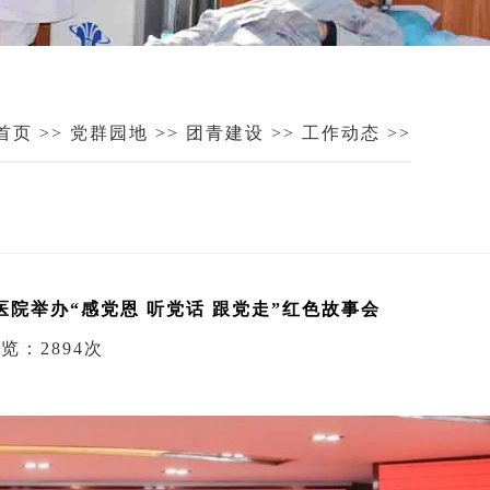
首页
>>
党群园地
>>
团青建设
>>
工作动态
>>
院举办“感党恩 听党话 跟党走”红色故事会
览：2894次