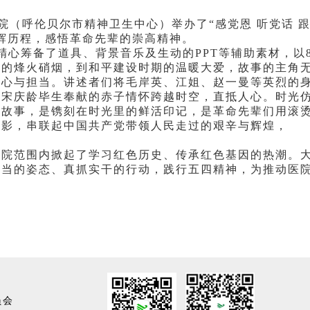
（呼伦贝尔市精神卫生中心）举办了“感党恩 听党话 
辉历程，感悟革命先辈的崇高精神。
心筹备了道具、背景音乐及生动的PPT等辅助素材，以
代的烽火硝烟，到和平建设时期的温暖大爱，故事的主角
初心与担当。讲述者们将毛岸英、江姐、赵一曼等英烈的
、宋庆龄毕生奉献的赤子情怀跨越时空，直抵人心。时光
色故事，是镌刻在时光里的鲜活印记，是革命先辈们用滚
缩影，串联起中国共产党带领人民走过的艰辛与辉煌，
。
院范围内掀起了学习红色历史、传承红色基因的热潮。
担当的姿态、真抓实干的行动，践行五四精神，为推动医
员会