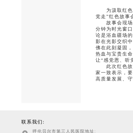
为汲取红色力量
党走”红色故事
故事会现场，9
分钟为时光窗口
论是浴血疆场的
影在光影交织中
佛在此刻凝固，
热血与宝贵生
让“感党恩、听
此次红色故事
家一致表示，要
高质量发展、守
联系我们:
呼伦贝尔市第三人民医院地址: