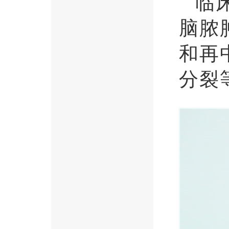
临
脑脓
和再
分裂